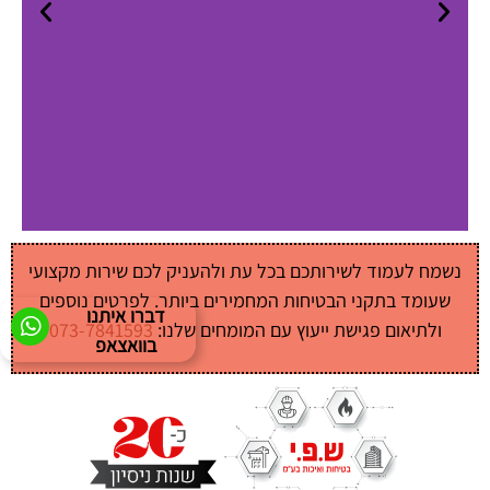
נשמח לעמוד לשירותכם בכל עת ולהעניק לכם שירות מקצועי
שעומד בתקני הבטיחות המחמירים ביותר. לפרטים נוספים
דברו איתנו
ולתיאום פגישת ייעוץ עם המומחים שלנו:
073-7841593
בוואצאפ