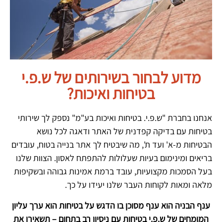
מדוע לבחור בשירותים של ש.פ.י
בטיחות ואיכות?
אנחנו בחברת "ש.פ.י. בטיחות ואיכות בע"מ" נספק לך שירותי
בטיחות עם בדיקה קפדנית של האתר ודאגה לכל נושא
הבטיחות מ-א' ועד ת', מה שיבטיח לך אתר בנייה בטוח, עובדים
בריאים ומינימום בעיות שעלולות להתפתח לאסון. הצוות שלנו
בעל הסמכות מקצועיות, עובד ברמת אמינות גבוהה ובשקיפות
מלאה ומאות לקוחות העבר שלנו יעידו על כך.
ענף הבניה הוא ענף מסוכן בו הדגש על בטיחות הוא ערך עליון
המומחים של ש.פ.י בטיחות עם ניסיון רב בתחום – תשאירו את