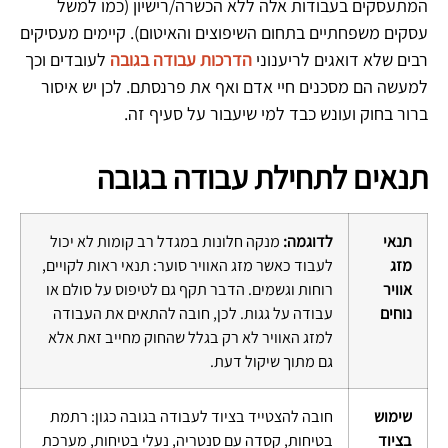
המתעסקים בעבודות אלה ללא הכשרה/רישיון (כמו למשל
עסקים משפחתיים בתחום השיפוצים והאיטום). קיימים מעסיקים
רבים שלא דואגים לריענוני
הדרכות עבודה בגובה
לעובדים וכך
למעשה הם מסכנים חיי אדם ואף את פרנסתם. לכן יש איסור
ברור בחוק ועונש כבד למי שיעבור על סעיף זה.
תנאים לתחילת עבודה בגובה
תנאי
לדוגמה:
מנקה חלונות במגדל רב קומות לא יכול
מזג
לעבוד כאשר מזג האוויר סוער: תנאי ראות לקויים,
אוויר
רוחות וגשמים.
הדבר תקף גם לטיפוס על סולם או
נוחים
עבודה על גגות.
לכן, חובה להתאים את העבודה
למזג האוויר לא רק בגלל שהחוק מחייב זאת אלא
גם מתוך שיקול דעת.
שימוש
חובה להצטייד בציוד לעבודה בגובה כגון: רתמת
בציוד
בטיחות, קסדה עם סנטריה, נעלי בטיחות, מערכת