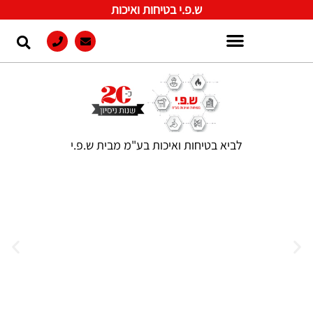
ש.פ.י בטיחות ואיכות
לביא בטיחות ואיכות בע"מ מבית ש.פ.י