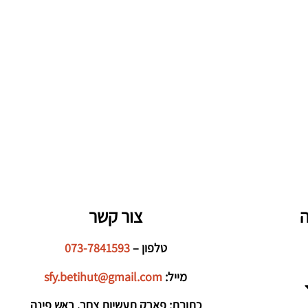
ה
צור קשר
טלפון –
073-7841593
מייל:
sfy.betihut@gmail.com
כתובת: פארק תעשיות צחר, ראש פינה